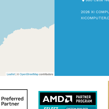
2026 XI COMPU
XICOMPUTER.
Leaflet
| ©
OpenStreetMap
contributors