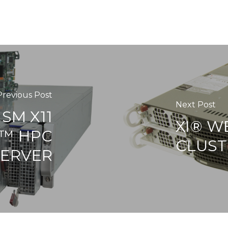
Previous Post
Next Post
SM X11
XI® W
™ HPC
CLUST
ERVER