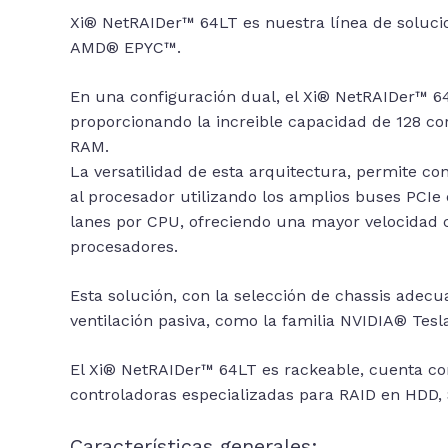
Xi® NetRAIDer™ 64LT es nuestra línea de soluci
AMD® EPYC™.
En una configuración dual, el Xi® NetRAIDer™ 
proporcionando la increible capacidad de 128 
RAM.
La versatilidad de esta arquitectura, permite c
al procesador utilizando los amplios buses PCI
lanes por CPU, ofreciendo una mayor velocidad 
procesadores.
Esta solución, con la selección de chassis adec
ventilación pasiva, como la familia NVIDIA® Tes
El Xi® NetRAIDer™ 64LT es rackeable, cuenta co
controladoras especializadas para RAID en HDD,
Características generales: