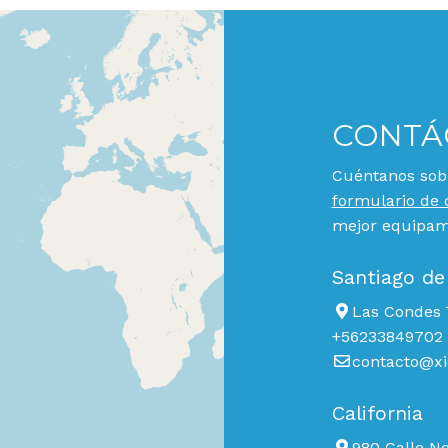
CONTÁ
Cuéntanos sobr
formulario de 
mejor equipami
Santiago de
Las Condes 7
+56233849702
contacto@xi
California
980 Calle N