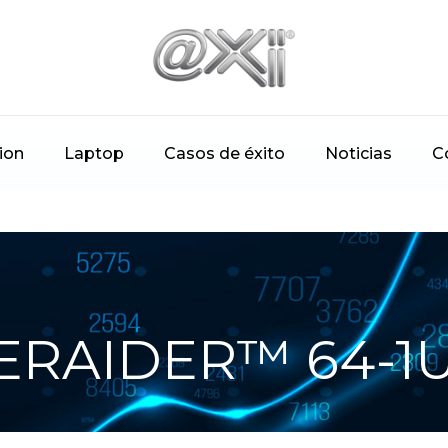
ion
Laptop
Casos de éxito
Noticias
C
ERAIDER™ 64-1