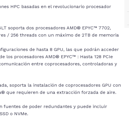
ones HPC basadas en el revolucionario procesador
64LT soporta dos procesadores AMD® EPYC™ 7702,
cores / 256 threads con un máximo de 2TB de memoria
onfiguraciones de hasta 8 GPU, las que podrán acceder
e de los procesadores AMD® EPYC™ : Hasta 128 PCIe
comunicación entre coprocesadores, controladoras y
uada, soporta la instalación de coprocesadores GPU con
la® que requieren de una extracción forzada de aire.
n fuentes de poder redundantes y puede incluir
 SSD o NVMe.