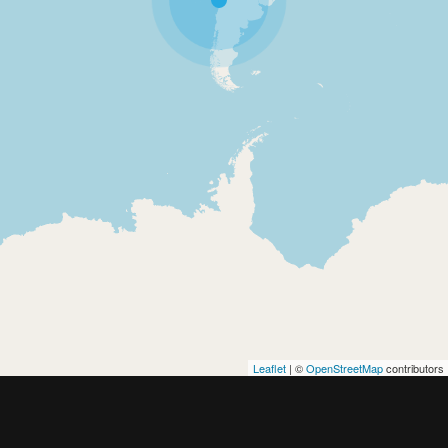
Leaflet
| ©
OpenStreetMap
contributors