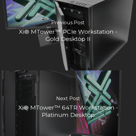
Previous Post
Xi® MTower™ PCIe Workstation -
Gold Desktop II
Next Post
Xi® MTower™ 64TR Workstation -
Platinum Desktop